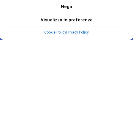
Nega
Visualizza le preferenze
Cookie Policy
Privacy Policy
Progetto Zefiro
A cura di
Uneba Veneto
Contatti
Tel. 049 680098
info@progettozefiro.it