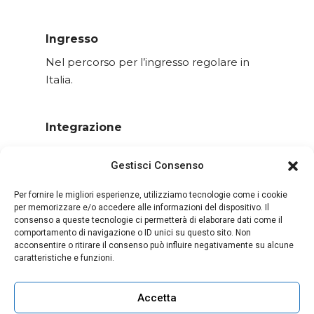
Ingresso
Nel percorso per l’ingresso
regolare in
Italia.
Integrazione
Nel percorso di integrazione in Italia,
a
Gestisci Consenso
partire dall’apprendimento della lingua.
Per fornire le migliori esperienze, utilizziamo tecnologie come i cookie
per memorizzare e/o accedere alle informazioni del dispositivo. Il
Progetto di vita
consenso a queste tecnologie ci permetterà di elaborare dati come il
comportamento di navigazione o ID unici su questo sito. Non
Nel percorso per un rapporto di lavoro
acconsentire o ritirare il consenso può influire negativamente su alcune
stabile
e un impegno a lungo termine
nel
caratteristiche e funzioni.
settore dell’assistenza.
Accetta