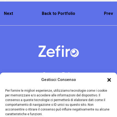
Next
Back to Portfolio
Prev
Progetto Zefiro
Gestisci Consenso
A cura di
Uneba Veneto
Per fornire le migliori esperienze, utilizziamo tecnologie come i cookie
per memorizzare e/o accedere alle informazioni del dispositivo. Il
consenso a queste tecnologie ci permetterà di elaborare dati come il
comportamento di navigazione o ID unici su questo sito. Non
Contatti
acconsentire o ritirare il consenso può influire negativamente su alcune
caratteristiche e funzioni.