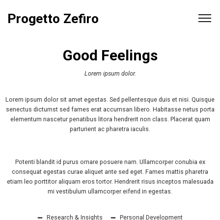
Progetto Zefiro
Good Feelings
Lorem ipsum dolor.
Lorem ipsum dolor sit amet egestas. Sed pellentesque duis et nisi. Quisque
senectus dictumst sed fames erat accumsan libero. Habitasse netus porta
elementum nascetur penatibus litora hendrerit non class. Placerat quam
parturient ac pharetra iaculis.
Potenti blandit id purus ornare posuere nam. Ullamcorper conubia ex
consequat egestas curae aliquet ante sed eget. Fames mattis pharetra
etiam leo porttitor aliquam eros tortor. Hendrerit risus inceptos malesuada
mi vestibulum ullamcorper eifend in egestas.
Research & Insights
Personal Development