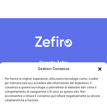
Progetto Zefiro
Gestisci Consenso
A cura di
Uneba Veneto
Per fornire le migliori esperienze, utilizziamo tecnologie come i cookie
per memorizzare e/o accedere alle informazioni del dispositivo. Il
consenso a queste tecnologie ci permetterà di elaborare dati come il
comportamento di navigazione o ID unici su questo sito. Non
Contatti
acconsentire o ritirare il consenso può influire negativamente su alcune
caratteristiche e funzioni.
Tel. 049 680098
info@progettozefiro.it