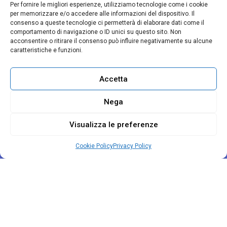
Per fornire le migliori esperienze, utilizziamo tecnologie come i cookie
per memorizzare e/o accedere alle informazioni del dispositivo. Il
consenso a queste tecnologie ci permetterà di elaborare dati come il
comportamento di navigazione o ID unici su questo sito. Non
acconsentire o ritirare il consenso può influire negativamente su alcune
caratteristiche e funzioni.
Progetto Zefiro
Accetta
A cura di
Uneba Veneto
Nega
Visualizza le preferenze
Contatti
Cookie Policy
Privacy Policy
Tel. 049 680098
info@progettozefiro.it
© 2025. Uneba Veneto